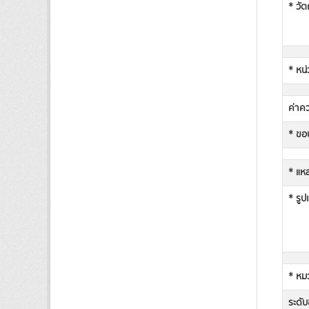
* วัต
* หน่
ค่าคว
* ขอบ
* แหล
* รูป
* หม
ระดับช