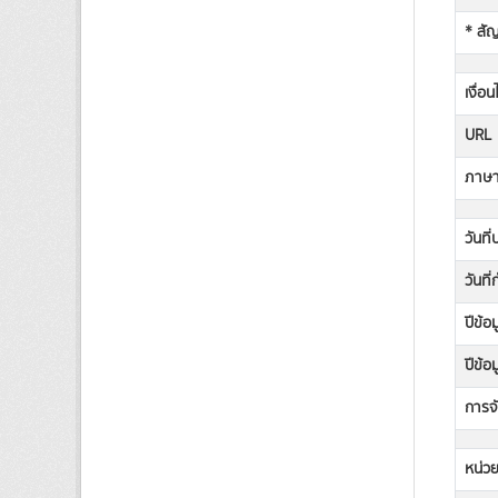
* สั
เงื่อ
URL
ภาษาท
วันที
วันที
ปีข้อ
ปีข้อ
การจั
หน่วย