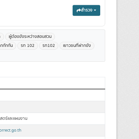
สำรวจ
า
ผู้ต้องขังระหว่างสอบสวน
ถูกกักกัน
รท 102
รท102
เยาวชนที่ฝากขัง
สตร์และแผนงาน
orrect.go.th