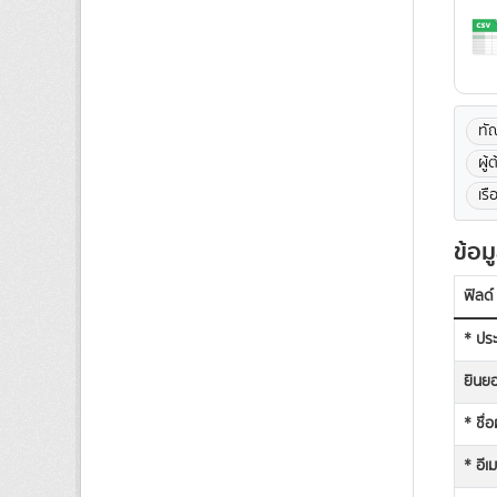
ทั
ผู้
เร
ข้อม
ฟิลด์
* ประ
ยินยอ
* ชื่
* อีเ