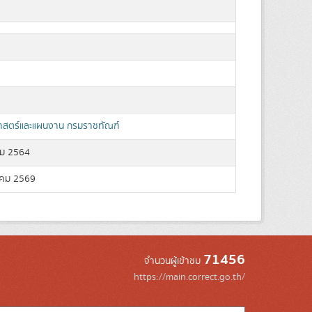
สตร์และแผนงาน กรมราชทัณฑ์
ม 2564
คม 2569
71456
จำนวนผู้เข้าชม
https://main.correct.go.th/