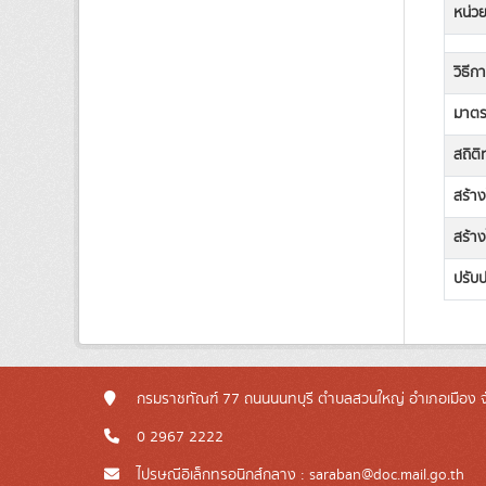
หน่วย
วิธีก
มาตรฐ
สถิต
สร้า
สร้าง
ปรับป
กรมราชทัณฑ์ 77 ถนนนนทบุรี ตำบลสวนใหญ่ อำเภอเมือง จ
0 2967 2222
ไปรษณีอิเล็กทรอนิกส์กลาง : saraban@doc.mail.go.th