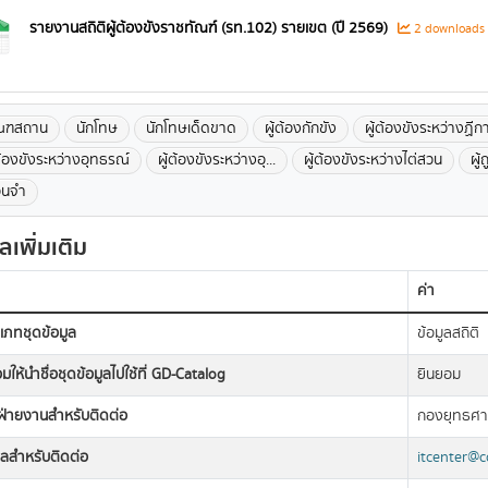
รายงานสถิติผู้ต้องขังราชทัณฑ์ (รท.102) รายเขต (ปี 2569)
2 downloads
ณฑสถาน
นักโทษ
นักโทษเด็ดขาด
ผู้ต้องกักขัง
ผู้ต้องขังระหว่างฏีก
ต้องขังระหว่างอุทธรณ์
ผู้ต้องขังระหว่างอุ...
ผู้ต้องขังระหว่างไต่สวน
ผู้
ือนจำ
ูลเพิ่มเติม
ค่า
เภทชุดข้อมูล
ข้อมูลสถิติ
มให้นำชื่อชุดข้อมูลไปใช้ที่ GD-Catalog
ยินยอม
อฝ่ายงานสำหรับติดต่อ
กองยุทธศา
มลสำหรับติดต่อ
itcenter@c